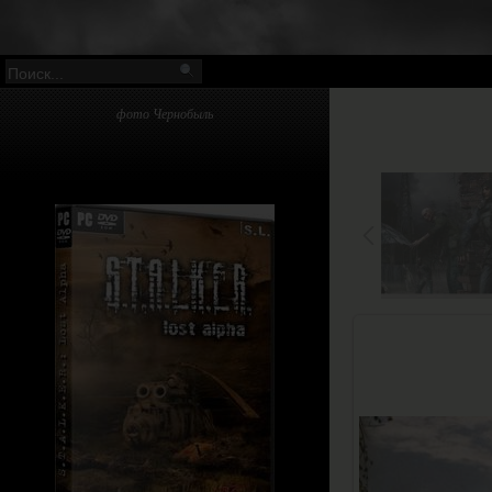
фото Чернобыль