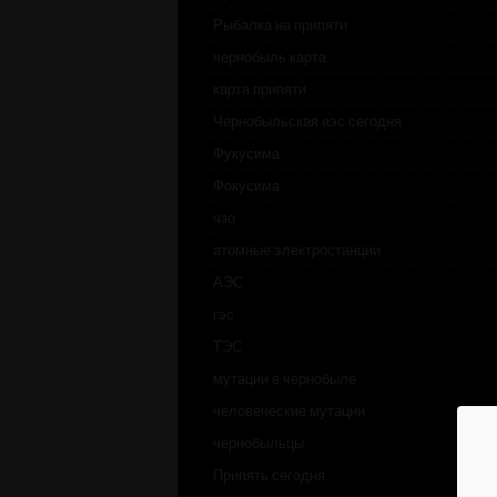
Рыбалка на припяти
чернобыль карта
карта припяти
Чернобыльская аэс сегодня
Фукусима
Фокусима
чзо
атомные электростанции
АЭС
гэс
ТЭС
мутации в чернобыле
человеческие мутации
чернобыльцы
Припять сегодня