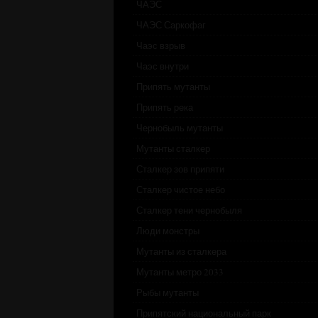
ЧАЭС
ЧАЭС Саркофаг
Чаэс взрыв
Чаэс внутри
Припять мутанты
Припять река
Чернобыль мутанты
Мутанты сталкер
Сталкер зов припяти
Сталкер чистое небо
Сталкер тени чернобыля
Люди монстры
Мутанты из сталкера
Мутанты метро 2033
Рыбы мутанты
Припятский национальный парк