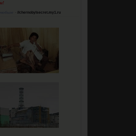
и!
рнобыле
-
//chernobylsecret.my1.ru