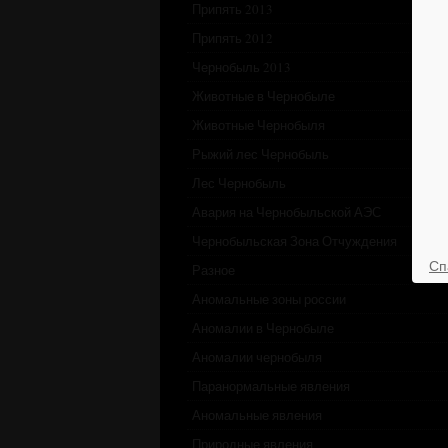
Припять 2013
Припять 2012
Чернобыль 2013
Животные в Чернобыле
Животные Чернобыля
Рыжий лес Чернобыль
Лес Чернобыль
Авария на Чернобыльской АЭС
Чернобыльская Зона Отчуждения
Сп
Разное
Аномальные зоны россии
Аномалии в Чернобыле
Аномалии чернобыля
Паранормальные явления
Аномальные явления
Природные явления