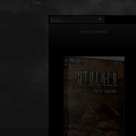
фото Чернобыль