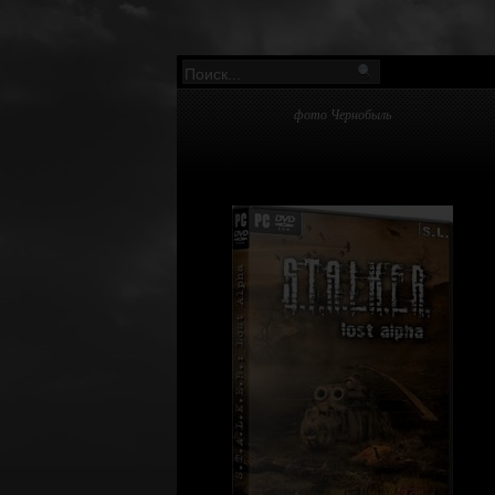
фото Чернобыль