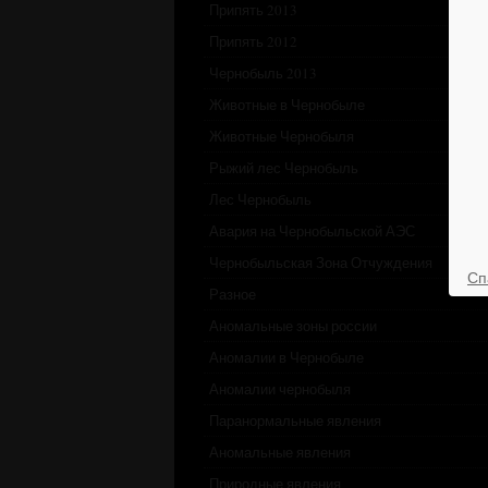
Припять 2013
Припять 2012
Чернобыль 2013
Животные в Чернобыле
Животные Чернобыля
Рыжий лес Чернобыль
Лес Чернобыль
Авария на Чернобыльской АЭС
Чернобыльская Зона Отчуждения
Сп
Разное
Аномальные зоны россии
Аномалии в Чернобыле
Аномалии чернобыля
Паранормальные явления
Аномальные явления
Природные явления