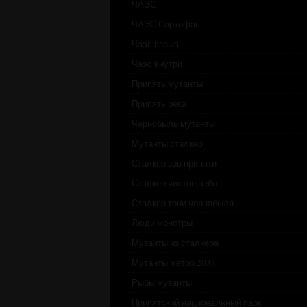
ЧАЭС
ЧАЭС Саркофаг
Чаэс взрыв
Чаэс внутри
Припять мутанты
Припять река
Чернобыль мутанты
Мутанты сталкер
Сталкер зов припяти
Сталкер чистое небо
Сталкер тени чернобыля
Люди монстры
Мутанты из сталкера
Мутанты метро 2033
Рыбы мутанты
Припятский национальный парк