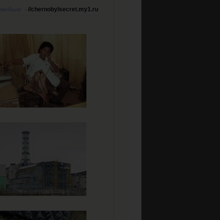
рнобыле
-
//chernobylsecret.my1.ru