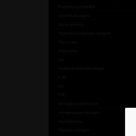
Рыбалка на припяти
чернобыль карта
карта припяти
Чернобыльская аэс сегодня
Фукусима
Фокусима
чзо
атомные электростанции
АЭС
гэс
ТЭС
мутации в чернобыле
человеческие мутации
чернобыльцы
Припять сегодня