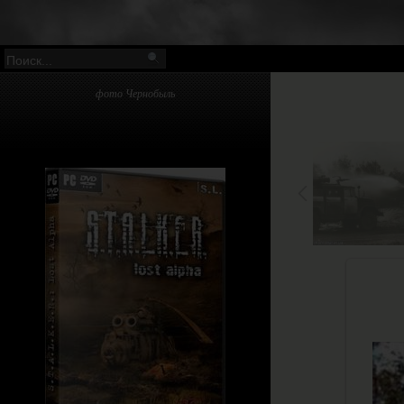
фото Чернобыль