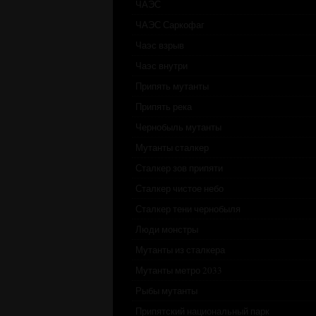
ЧАЭС
ЧАЭС Саркофаг
Чаэс взрыв
Чаэс внутри
Припять мутанты
Припять река
Чернобыль мутанты
Мутанты сталкер
Сталкер зов припяти
Сталкер чистое небо
Сталкер тени чернобыля
Люди монстры
Мутанты из сталкера
Мутанты метро 2033
Рыбы мутанты
Припятский национальный парк