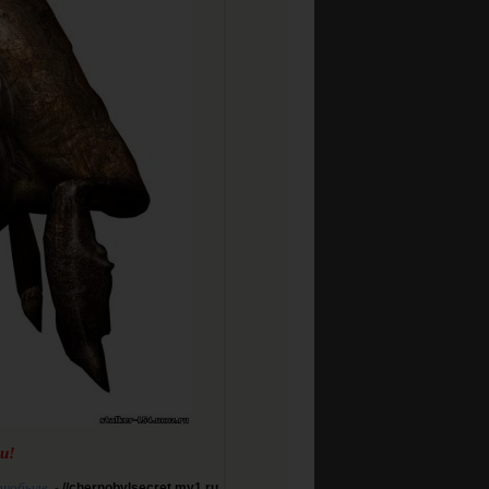
и!
рнобыле
-
//chernobylsecret.my1.ru