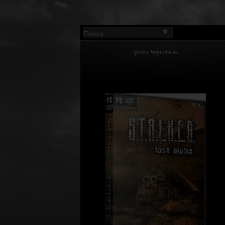
фото Чернобыль