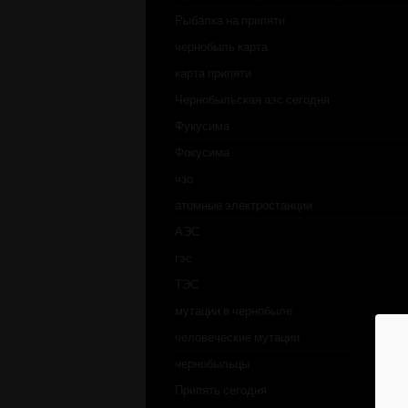
Рыбалка на припяти
чернобыль карта
карта припяти
Чернобыльская аэс сегодня
Фукусима
Фокусима
чзо
атомные электростанции
АЭС
гэс
ТЭС
мутации в чернобыле
человеческие мутации
чернобыльцы
Припять сегодня