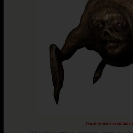
Уважаемые посетител
Поделитесь ссылкой на наш сайт! Расскажите другим о Че