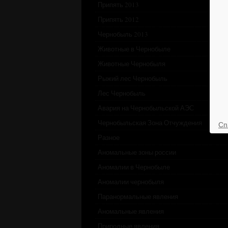
Припять 2013
Припять 2012
Чернобыль 2013
Животные в Чернобыле
Животные Чернобыля
Рыжий лес Чернобыль
Лес Чернобыль
Авария на Чернобыльской АЭС
Чернобыльская Зона Отчуждения
Сп
Разное
Аномальные зоны россии
Аномалии в Чернобыле
Аномалии чернобыля
Паранормальные явления
Аномальные явления
Природные явления