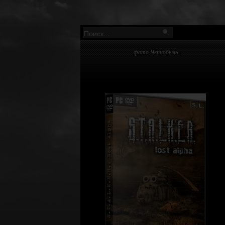
фото Чернобыль