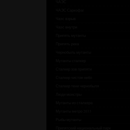
ЧАЭС
ЧАЭС Саркофаг
Чаэс взрыв
Чаэс внутри
Припять мутанты
Припять река
Чернобыль мутанты
Мутанты сталкер
Сталкер зов припяти
Сталкер чистое небо
Сталкер тени чернобыля
Люди монстры
Мутанты из сталкера
Мутанты метро 2033
Рыбы мутанты
Припятский национальный парк