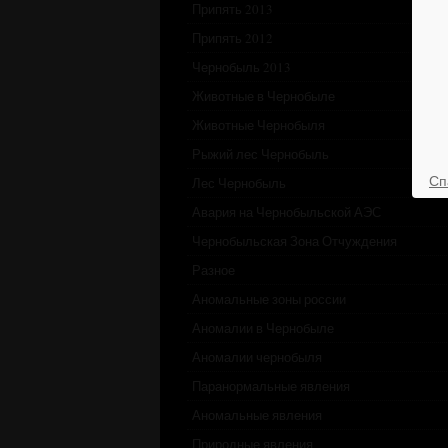
Припять 2013
Припять 2012
Чернобыль 2013
Животные в Чернобыле
Животные Чернобыля
Рыжий лес Чернобыль
Сп
Лес Чернобыль
Авария на Чернобыльской АЭС
Чернобыльская Зона Отчуждения
Разное
Аномальные зоны россии
Аномалии в Чернобыле
Аномалии чернобыля
Паранормальные явления
Аномальные явления
Природные явления