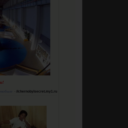
и!
рнобыле
-
//chernobylsecret.my1.ru