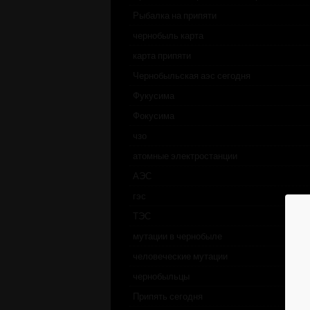
Рыбалка на припяти
чернобыль карта
карта припяти
Чернобыльская аэс сегодня
Фукусима
Фокусима
чзо
атомные электростанции
АЭС
гэс
ТЭС
мутации в чернобыле
человеческие мутации
чернобыльцы
Припять сегодня