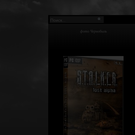
фото Чернобыль