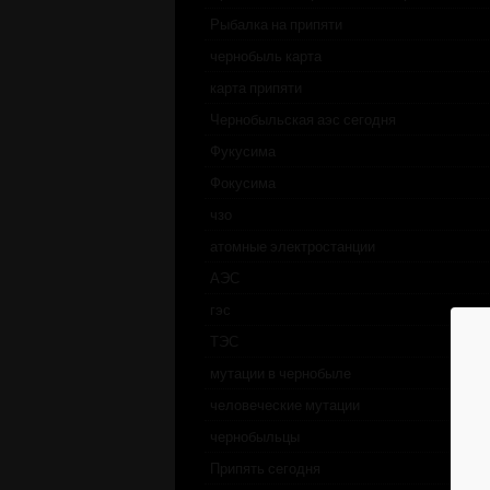
Рыбалка на припяти
чернобыль карта
карта припяти
Чернобыльская аэс сегодня
Фукусима
Фокусима
чзо
атомные электростанции
АЭС
гэс
ТЭС
мутации в чернобыле
человеческие мутации
чернобыльцы
Припять сегодня