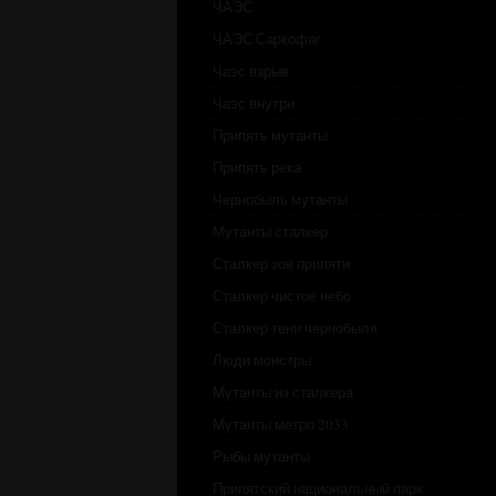
ЧАЭС
ЧАЭС Саркофаг
Чаэс взрыв
Чаэс внутри
Припять мутанты
Припять река
Чернобыль мутанты
Мутанты сталкер
Сталкер зов припяти
Сталкер чистое небо
Сталкер тени чернобыля
Люди монстры
Мутанты из сталкера
Мутанты метро 2033
Рыбы мутанты
Припятский национальный парк