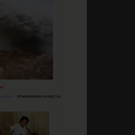
и!
рнобыле
-
//chernobylsecret.my1.ru