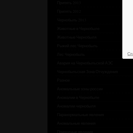
Припять 2013
Припять 2012
Чернобыль 2013
Животные в Чернобыле
Животные Чернобыля
Рыжий лес Чернобыль
Сп
Лес Чернобыль
Авария на Чернобыльской АЭС
Чернобыльская Зона Отчуждения
Разное
Аномальные зоны россии
Аномалии в Чернобыле
Аномалии чернобыля
Паранормальные явления
Аномальные явления
Природные явления