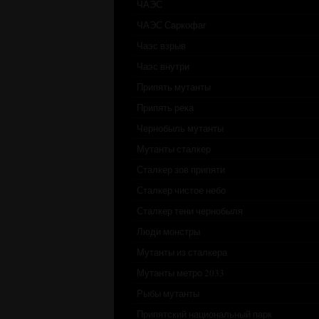
ЧАЭС
ЧАЭС Саркофаг
Чаэс взрыв
Чаэс внутри
Припять мутанты
Припять река
Чернобыль мутанты
Мутанты сталкер
Сталкер зов припяти
Сталкер чистое небо
Сталкер тени чернобыля
Люди монстры
Мутанты из сталкера
Мутанты метро 2033
Рыбы мутанты
Припятский национальный парк