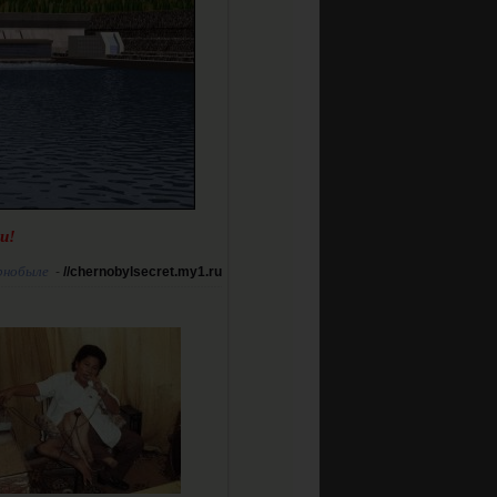
и!
рнобыле
-
//chernobylsecret.my1.ru