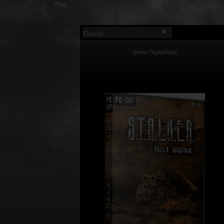
фото Чернобыль