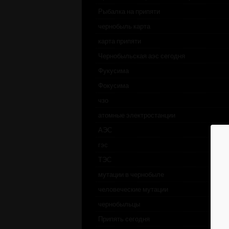
Рыбалка на припяти
чернобыль карта
карта припяти
Чернобыльская аэс сегодня
Фукусима
Фокусима
чзо
атомные электростанции
АЭС
гэс
ТЭС
мутации в чернобыле
человеческие мутации
чернобыльцы
Припять сегодня