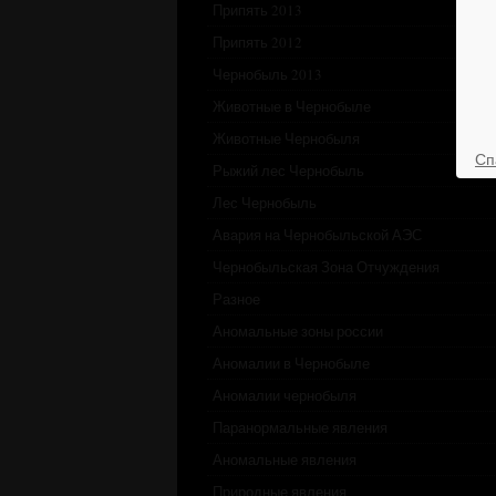
Припять 2013
Припять 2012
Чернобыль 2013
Животные в Чернобыле
Животные Чернобыля
Сп
Рыжий лес Чернобыль
Лес Чернобыль
Авария на Чернобыльской АЭС
Чернобыльская Зона Отчуждения
Разное
Аномальные зоны россии
Аномалии в Чернобыле
Аномалии чернобыля
Паранормальные явления
Аномальные явления
Природные явления