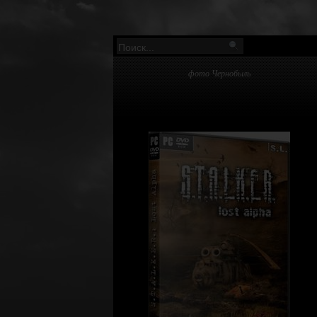
фото Чернобыль