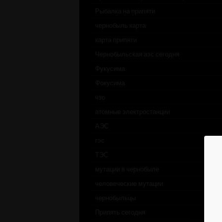
Рыбалка на припяти
чернобыль карта
карта припяти
Чернобыльская аэс сегодня
Фукусима
Фокусима
чзо
атомные электростанции
АЭС
гэс
ТЭС
мутации в чернобыле
человеческие мутации
чернобыльцы
Припять сегодня