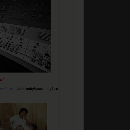
и!
рнобыле
-
//chernobylsecret.my1.ru