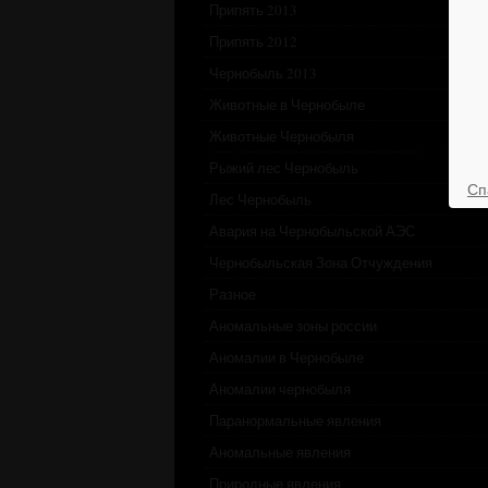
Припять 2013
Припять 2012
Чернобыль 2013
Животные в Чернобыле
Животные Чернобыля
Рыжий лес Чернобыль
Сп
Лес Чернобыль
Авария на Чернобыльской АЭС
Чернобыльская Зона Отчуждения
Разное
Аномальные зоны россии
Аномалии в Чернобыле
Аномалии чернобыля
Паранормальные явления
Аномальные явления
Природные явления