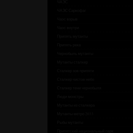
ЧАЭС
ЧАЭС Саркофаг
Чаэс взрыв
Чаэс внутри
Припять мутанты
Припять река
Чернобыль мутанты
Мутанты сталкер
Сталкер зов припяти
Сталкер чистое небо
Сталкер тени чернобыля
Люди монстры
Мутанты из сталкера
Мутанты метро 2033
Рыбы мутанты
Припятский национальный парк