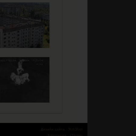
Дизайн сайта -
Web2Feel
Адаптация -
uThemes