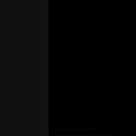
Copyright MyCorp © 2026
Сделать
бесплатный сайт
с
uCoz