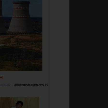
и!
рнобыле
-
//chernobylsecret.my1.ru