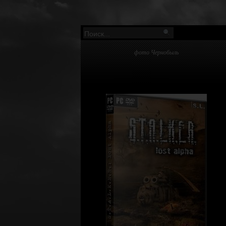
фото Чернобыль