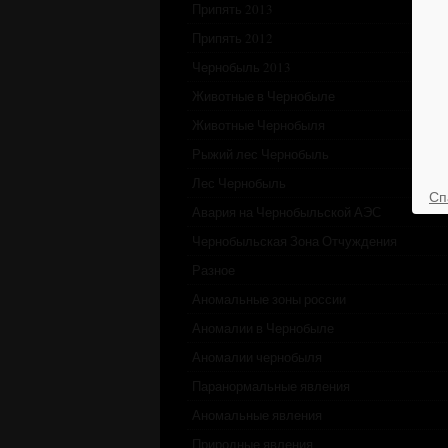
Припять 2013
Припять 2012
Чернобыль 2013
Животные в Чернобыле
Животные Чернобыля
Рыжий лес Чернобыль
Лес Чернобыль
Сп
Авария на Чернобыльской АЭС
Чернобыльская Зона Отчуждения
Разное
Аномальные зоны россии
Аномалии в Чернобыле
Аномалии чернобыля
Паранормальные явления
Аномальные явления
Природные явления