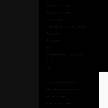
Рыбалка на припяти
чернобыль карта
карта припяти
Чернобыльская аэс сегодня
Фукусима
Фокусима
чзо
атомные электростанции
АЭС
гэс
ТЭС
мутации в чернобыле
человеческие мутации
чернобыльцы
Припять сегодня