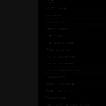
ЧАЭС
ЧАЭС Саркофаг
Чаэс взрыв
Чаэс внутри
Припять мутанты
Припять река
Чернобыль мутанты
Мутанты сталкер
Сталкер зов припяти
Сталкер чистое небо
Сталкер тени чернобыля
Люди монстры
Мутанты из сталкера
Мутанты метро 2033
Рыбы мутанты
Припятский национальный парк